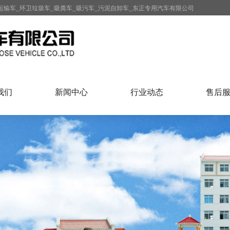
运输车_环卫垃圾车_吸粪车_吸污车_污泥自卸车_东正专用汽车有限公司
我们
新闻中心
行业动态
售后