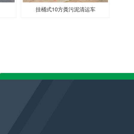
挂桶式10方粪污泥清运车