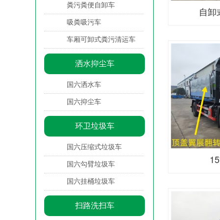
粪污粪便自卸车
自卸
吸粪吸污车
车厢可卸式粪污清运车
洒水抑尘车
国六洒水车
国六抑尘车
环卫垃圾车
国六压缩式垃圾车
1
国六勾臂垃圾车
国六挂桶垃圾车
扫路洗扫车