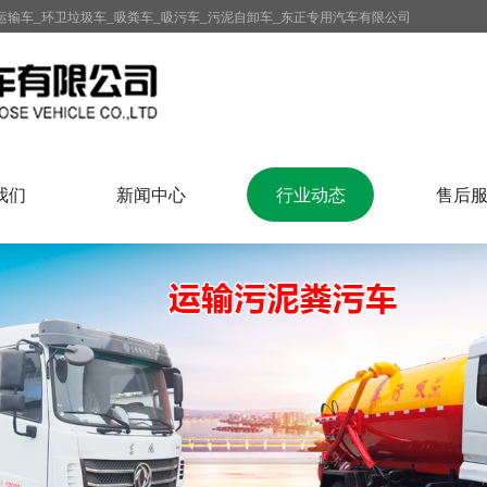
运输车_环卫垃圾车_吸粪车_吸污车_污泥自卸车_东正专用汽车有限公司
我们
新闻中心
行业动态
售后