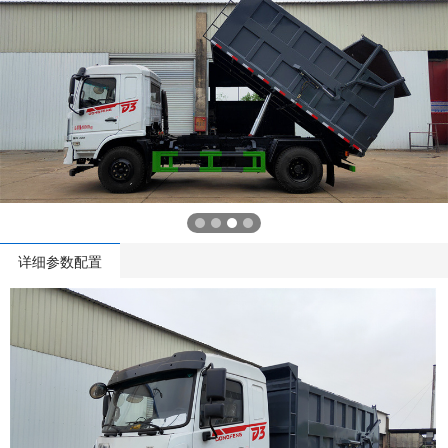
详细参数配置