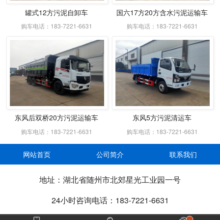
罐式12方污泥自卸车
国六17方20方含水污泥运输车
购车电话：183-7221-6631
购车电话：183-7221-6631
东风后双桥20方污泥运输车
东风5方污泥清运车
购车电话：183-7221-6631
购车电话：183-7221-6631
网站首页
公司简介
联系我们
地址：湖北省随州市北郊星光工业园一号
24小时咨询电话：183-7221-6631
2