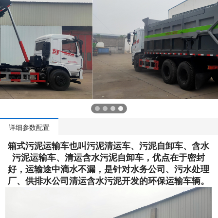
详细参数配置
箱式污泥运输车也叫污泥清运车、污泥自卸车、含水
污泥运输车、清运含水污泥自卸车，优点在于密封
好，运输途中滴水不漏，是针对水务公司、污水处理
厂、供排水公司清运含水污泥开发的环保运输车辆。